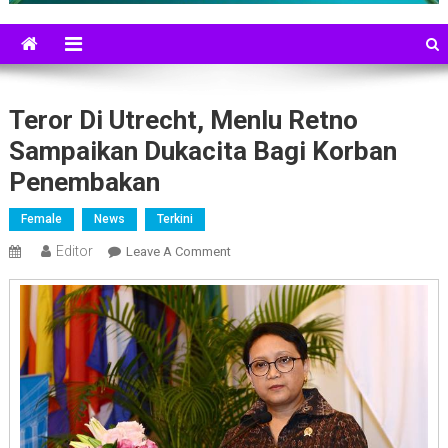
Teror Di Utrecht, Menlu Retno
Sampaikan Dukacita Bagi Korban
Penembakan
Female
News
Terkini
Editor
On
Leave A Comment
Teror
Di
Utrecht,
Menlu
Retno
Sampaikan
Dukacita
Bagi