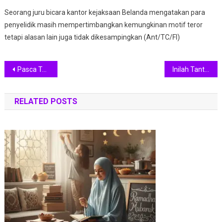
Seorang juru bicara kantor kejaksaan Belanda mengatakan para
penyelidik masih mempertimbangkan kemungkinan motif teror
tetapi alasan lain juga tidak dikesampingkan (Ant/TC/FI)
Navigasi
Pasca Teror Penembakan di Masjid Christchruch, Perempuan Selandia Baru Kompak Berhijab
Inilah Tantangan dan Dukungan bagi Founder Startup Perempuan di Indonesia
pos
RELATED POSTS