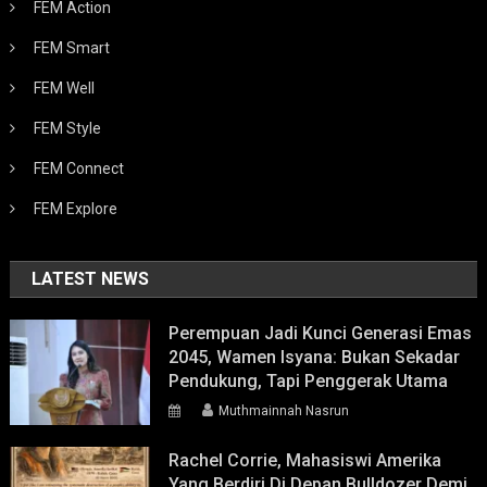
FEM Action
FEM Smart
FEM Well
FEM Style
FEM Connect
FEM Explore
LATEST NEWS
Perempuan Jadi Kunci Generasi Emas
2045, Wamen Isyana: Bukan Sekadar
Pendukung, Tapi Penggerak Utama
Muthmainnah Nasrun
Rachel Corrie, Mahasiswi Amerika
Yang Berdiri Di Depan Bulldozer Demi