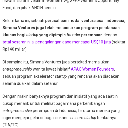
lewat inisiatif Investin in Women (IW), SEAF Women’s Opportunity
Fund, dan pihak ANGIN sendiri.
Belum lama ini, sebuah
perusahaan modal ventura asal Indonesia,
Simona Ventures juga telah meluncurkan program pendanaan
khusus bagi
startup
yang dipimpin
founder
perempuan
dengan
total besaran nilai penggalangan dana mencapai US$10 juta
(sekitar
Rp140 miliar).
Di samping itu, Simona Ventures juga bertekad memajukan
entrepreneurship
wanita lewat inisiatif
APAC Women Founders
,
sebuah program akselerator
startup
yang rencana akan diadakan
selama dua kali dalam setahun.
Dengan makin banyaknya program dan inisiatif yang ada saat ini,
cukup menarik untuk melihat bagaimana perkembangan
entrepreneurship
perempuan di Indonesia, terutama mereka yang
ingin mengejar gelar sebagai srikandi
unicorn startup
berikutnya.
(TIA/TC)