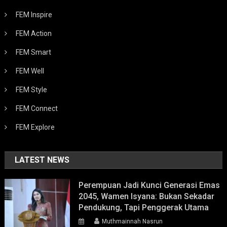
FEM Inspire
FEM Action
FEM Smart
FEM Well
FEM Style
FEM Connect
FEM Explore
LATEST NEWS
Perempuan Jadi Kunci Generasi Emas
2045, Wamen Isyana: Bukan Sekadar
Pendukung, Tapi Penggerak Utama
Muthmainnah Nasrun