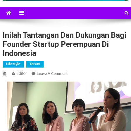
Inilah Tantangan Dan Dukungan Bagi
Founder Startup Perempuan Di
Indonesia
Lifestyle
Terkini
Editor
On
Leave A Comment
Inilah
Tantangan
Dan
Dukungan
Bagi
Founder
Startup
Perempuan