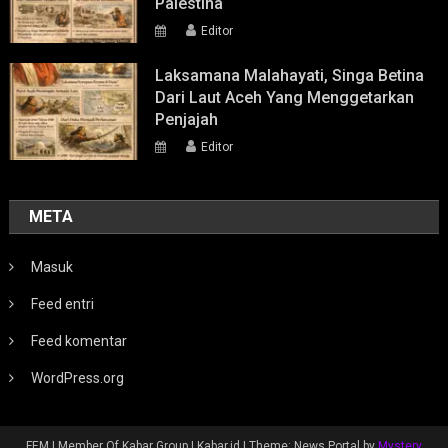
Palestina
Editor
Laksamana Malahayati, Singa Betina
Dari Laut Aceh Yang Menggetarkan
Penjajah
Editor
META
Masuk
Feed entri
Feed komentar
WordPress.org
FEM | Member Of Kabar Group | Kabar.id
|
Theme: News Portal by
Mystery