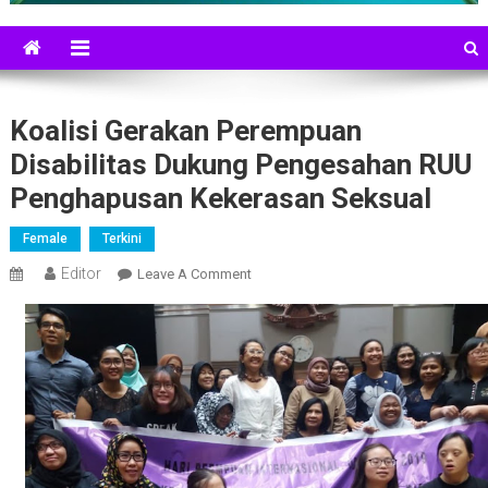
Koalisi Gerakan Perempuan
Disabilitas Dukung Pengesahan RUU
Penghapusan Kekerasan Seksual
Female
Terkini
Editor
On
Leave A Comment
Koalisi
Gerakan
Perempuan
Disabilitas
Dukung
Pengesahan
RUU
Penghapusan