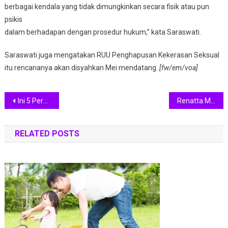
berbagai kendala yang tidak dimungkinkan secara fisik atau pun
psikis
dalam berhadapan dengan prosedur hukum,” kata Saraswati.
Saraswati juga mengatakan RUU Penghapusan Kekerasan Seksual
itu rencananya akan disyahkan Mei mendatang.
[fw/em/voa]
Navigasi
Ini 5 Perempuan Top Pengelola Startup, Ada yang Sudah Unicorn
Renatta Moeloek Gantikan Chef Marinka Sebagai Juri Masterchef Indonesia
pos
RELATED POSTS