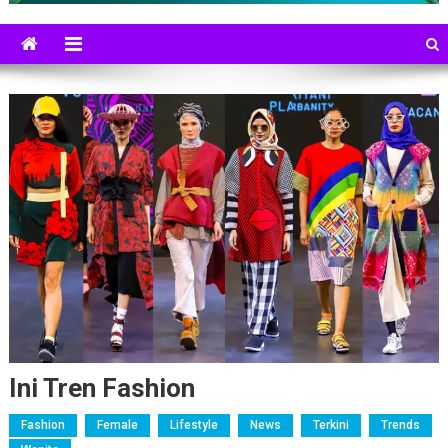
Ini Tren Fashion
Fashion
Female
Lifestyle
News
Terkini
Trends