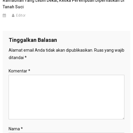
Ramadhan Yang Lebih Dekat, Ketika Perempuan Diperhatikan Di
Tanah Suci
Editor
Tinggalkan Balasan
Alamat email Anda tidak akan dipublikasikan.
Ruas yang wajib
ditandai
*
Komentar
*
Nama
*