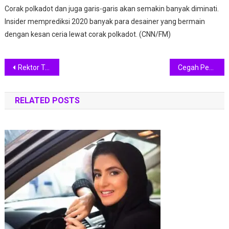
Corak polkadot dan juga garis-garis akan semakin banyak diminati.
Insider memprediksi 2020 banyak para desainer yang bermain
dengan kesan ceria lewat corak polkadot. (CNN/FM)
Navigasi
Rektor Termuda, Risa Santoso Ajak Generasi Muda Berani Jadi Pemimpin
Cegah Penculikan, Puan Maharani Imbau WNI Tak Melaut di Perairan Sabah
pos
RELATED POSTS