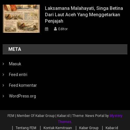
Laksamana Malahayati, Singa Betina
Dari Laut Aceh Yang Menggetarkan
Penjajah
Editor
META
Masuk
Feed entri
Feed komentar
WordPress.org
FEM | Member Of Kabar Group | Kabar.id
|
Theme: News Portal by
Mystery
Themes
.
Tentang FEM
Kontak Kemitraan
Kabar Group
Kabar.id