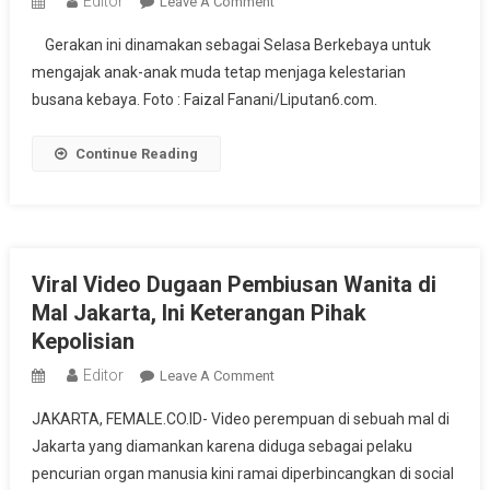
Editor
On
Leave A Comment
Puluhan
Gerakan ini dinamakan sebagai Selasa Berkebaya untuk
Wanita
mengajak anak-anak muda tetap menjaga kelestarian
Ikuti
busana kebaya. Foto : Faizal Fanani/Liputan6.com.
Kampanye
Gerakan
Selasa
Continue Reading
Berkebaya
Di
Monas
Viral Video Dugaan Pembiusan Wanita di
Mal Jakarta, Ini Keterangan Pihak
Kepolisian
Editor
On
Leave A Comment
Viral
JAKARTA, FEMALE.CO.ID- Video perempuan di sebuah mal di
Video
Jakarta yang diamankan karena diduga sebagai pelaku
Dugaan
pencurian organ manusia kini ramai diperbincangkan di social
Pembiusan