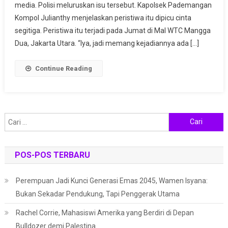
media. Polisi meluruskan isu tersebut. Kapolsek Pademangan
Wanita
Di
Kompol Julianthy menjelaskan peristiwa itu dipicu cinta
Mal
segitiga. Peristiwa itu terjadi pada Jumat di Mal WTC Mangga
Jakarta,
Dua, Jakarta Utara. “Iya, jadi memang kejadiannya ada […]
Ini
Keterangan
Continue Reading
Pihak
Kepolisian
Cari
untuk:
POS-POS TERBARU
Perempuan Jadi Kunci Generasi Emas 2045, Wamen Isyana:
Bukan Sekadar Pendukung, Tapi Penggerak Utama
Rachel Corrie, Mahasiswi Amerika yang Berdiri di Depan
Bulldozer demi Palestina