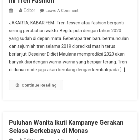
Ini Tren Fashion
Editor
On
Leave A Comment
Ini
JAKARTA, KABAR FEM- Tren fesyen atau fashion berganti
Tren
seiring perubahan waktu. Begitu pula dengan tahun 2020
Fashion
yang sudah di depan mata. Beberapa tren baru bermunculan
dan sejumlah tren selama 2019 diprediksi masih terus
berlanjut. Desainer Didiet Maulana memprediksi 2020 akan
banyak diisi dengan warna-warna yang berpijar terang. Tren
di dunia mode juga akan berulang dengan kembali pada […]
Continue Reading
Puluhan Wanita Ikuti Kampanye Gerakan
Selasa Berkebaya di Monas