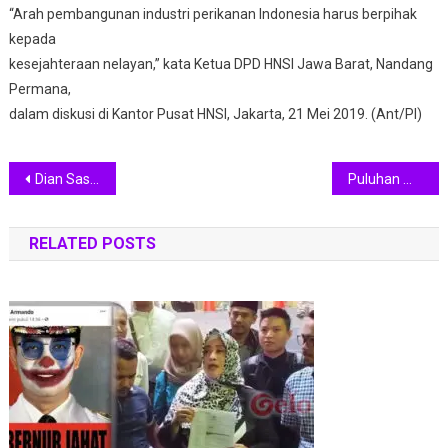
“Arah pembangunan industri perikanan Indonesia harus berpihak
kepada
kesejahteraan nelayan,” kata Ketua DPD HNSI Jawa Barat, Nandang
Permana,
dalam diskusi di Kantor Pusat HNSI, Jakarta, 21 Mei 2019. (Ant/PI)
Navigasi
Dian Sastro Gaya Rambutnya Bernostalgia ke era 90-an
Puluhan Wanita Ikuti Kampanye Gerakan Selasa Berkebaya di Monas
pos
RELATED POSTS