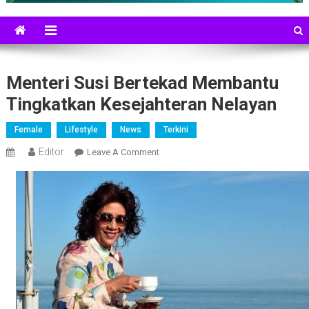
Menteri Susi Bertekad Membantu
Tingkatkan Kesejahteran Nelayan
Female
Lifestyle
News
Terkini
Editor
On
Leave A Comment
Menteri
Susi
Bertekad
Membantu
Tingkatkan
Kesejahteran
Nelayan