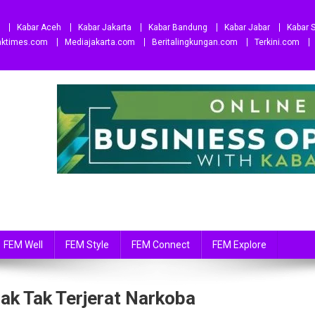
Kabar Aceh
Kabar Jakarta
Kabar Bandung
Kabar Jabar
Kabar S
aktimes.com
Mediajakarta.com
Beritalingkungan.com
Terkini.com
FEM Well
FEM Style
FEM Connect
FEM Explore
nak Tak Terjerat Narkoba