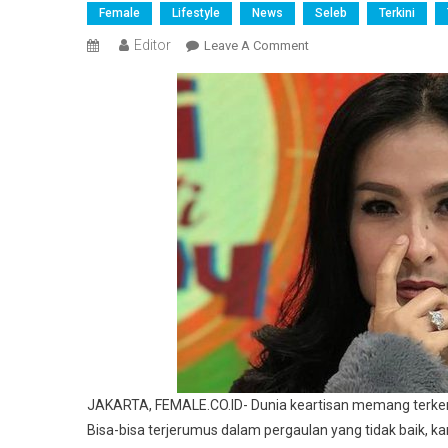
Female
Lifestyle
News
Seleb
Terkini
Editor
On
Leave A Comment
Iis
Dahlia
Berbagi
Tips
Agar
Anak
Tak
Terjerat
Narkoba
JAKARTA, FEMALE.CO.ID- Dunia keartisan memang terke
Bisa-bisa terjerumus dalam pergaulan yang tidak baik, 