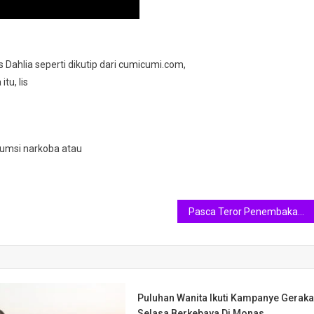
s Dahlia seperti dikutip dari cumicumi.com,
tu, Iis
umsi narkoba atau
Pasca Teror Penembakan di Masjid Christchruch, Perempuan Selandia Baru Kompak Berhijab
Puluhan Wanita Ikuti Kampanye Gerak
Selasa Berkebaya Di Monas