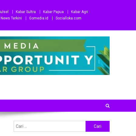
ulsel
Kabar Sultra
Kabar Papua
Kabar Agri
News Terkini
Gomedia.id
Socialloka.com
Cari
untuk: