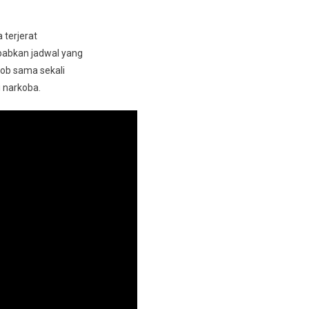
 terjerat
babkan jadwal yang
job sama sekali
 narkoba.