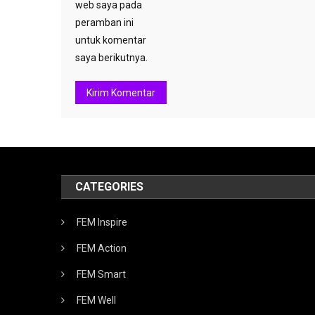
web saya pada
peramban ini
untuk komentar
saya berikutnya.
CATEGORIES
FEM Inspire
FEM Action
FEM Smart
FEM Well