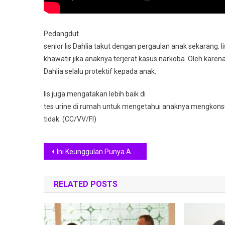
Pedangdut
senior Iis Dahlia takut dengan pergaulan anak sekarang. Ii
khawatir jika anaknya terjerat kasus narkoba. Oleh karena i
Dahlia selalu protektif kepada anak.
Iis juga mengatakan lebih baik di
tes urine di rumah untuk mengetahui anaknya mengkons
tidak. (CC/VV/FI)
Navigasi
Ini Keunggulan Punya Anak Perempuan
pos
RELATED POSTS