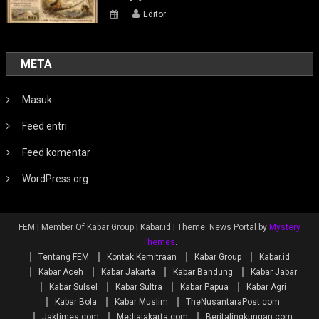
Editor
META
Masuk
Feed entri
Feed komentar
WordPress.org
FEM | Member Of Kabar Group | Kabar.id
|
Theme: News Portal by
Mystery
Themes
.
Tentang FEM
Kontak Kemitraan
Kabar Group
Kabar.id
Kabar Aceh
Kabar Jakarta
Kabar Bandung
Kabar Jabar
Kabar Sulsel
Kabar Sultra
Kabar Papua
Kabar Agri
Kabar Bola
Kabar Muslim
TheNusantaraPost.com
Jaktimes.com
Mediajakarta.com
Beritalingkungan.com