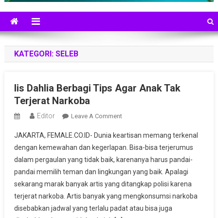
KATEGORI:
SELEB
Iis Dahlia Berbagi Tips Agar Anak Tak
Terjerat Narkoba
Editor
On
Leave A Comment
Iis
JAKARTA, FEMALE.CO.ID- Dunia keartisan memang terkenal
Dahlia
dengan kemewahan dan kegerlapan. Bisa-bisa terjerumus
Berbagi
dalam pergaulan yang tidak baik, karenanya harus pandai-
Tips
pandai memilih teman dan lingkungan yang baik. Apalagi
Agar
Anak
sekarang marak banyak artis yang ditangkap polisi karena
Tak
terjerat narkoba. Artis banyak yang mengkonsumsi narkoba
Terjerat
disebabkan jadwal yang terlalu padat atau bisa juga
Narkoba