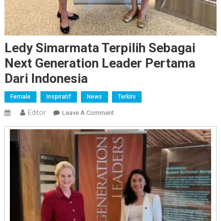
Ledy Simarmata Terpilih Sebagai
Next Generation Leader Pertama
Dari Indonesia
Female
Inspiratif
News
Terkini
Editor
On
Leave A Comment
Ledy
Simarmata
Terpilih
Sebagai
Next
Generation
Leader
Pertama
Dari