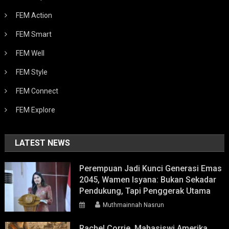
FEM Action
FEM Smart
FEM Well
FEM Style
FEM Connect
FEM Explore
LATEST NEWS
Perempuan Jadi Kunci Generasi Emas
2045, Wamen Isyana: Bukan Sekadar
Pendukung, Tapi Penggerak Utama
Muthmainnah Nasrun
Rachel Corrie, Mahasiswi Amerika