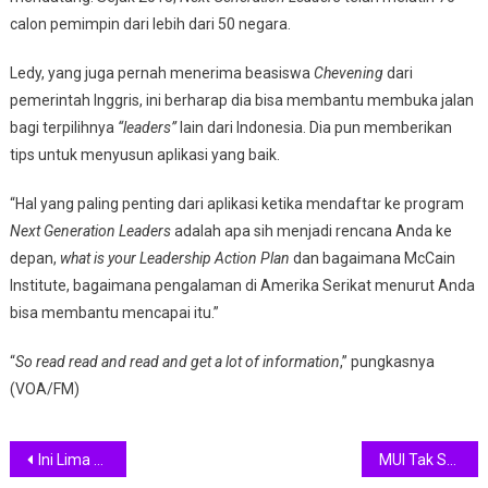
calon pemimpin dari lebih dari 50 negara.
Ledy, yang juga pernah menerima beasiswa
Chevening
dari
pemerintah Inggris, ini berharap dia bisa membantu membuka jalan
bagi terpilihnya
“leaders”
lain dari Indonesia. Dia pun memberikan
tips untuk menyusun aplikasi yang baik.
“Hal yang paling penting dari aplikasi ketika mendaftar ke program
Next Generation Leaders
adalah apa sih menjadi rencana Anda ke
depan,
what is your Leadership Action Plan
dan bagaimana McCain
Institute, bagaimana pengalaman di Amerika Serikat menurut Anda
bisa membantu mencapai itu.”
“
So read read and read and get a lot of information
,” pungkasnya
(VOA/FM)
Navigasi
Ini Lima Srikandi di Kabinet Indonesia Maju
MUI Tak Setuju Ide Menag Terkait Larangan Penggunaan Cadar di Lingkungan Pemerintahan