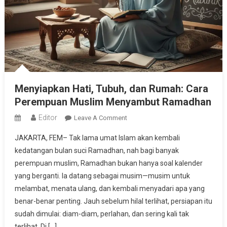
Menyiapkan Hati, Tubuh, dan Rumah: Cara
Perempuan Muslim Menyambut Ramadhan
Editor
On
Leave A Comment
Menyiapkan
JAKARTA, FEM– Tak lama umat Islam akan kembali
Hati,
kedatangan bulan suci Ramadhan, nah bagi banyak
Tubuh,
perempuan muslim, Ramadhan bukan hanya soal kalender
Dan
yang berganti. Ia datang sebagai musim—musim untuk
Rumah:
Cara
melambat, menata ulang, dan kembali menyadari apa yang
Perempuan
benar-benar penting. Jauh sebelum hilal terlihat, persiapan itu
Muslim
sudah dimulai: diam-diam, perlahan, dan sering kali tak
Menyambut
terlihat. Di […]