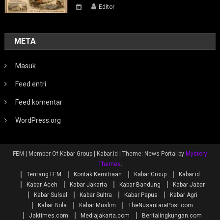
Editor
META
Masuk
Feed entri
Feed komentar
WordPress.org
FEM | Member Of Kabar Group | Kabar.id
|
Theme: News Portal by
Mystery
Themes
.
Tentang FEM
Kontak Kemitraan
Kabar Group
Kabar.id
Kabar Aceh
Kabar Jakarta
Kabar Bandung
Kabar Jabar
Kabar Sulsel
Kabar Sultra
Kabar Papua
Kabar Agri
Kabar Bola
Kabar Muslim
TheNusantaraPost.com
Jaktimes.com
Mediajakarta.com
Beritalingkungan.com