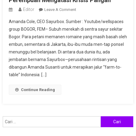
Perempuan Mengatasi Krisis Pangan
Editor
On
Leave A Comment
Dari
Amanda Cole, CEO Sayurbox. Sumber : Youtube/wellspaces
Sawah
group BOGOR, FEM– Subuh merekah di sentra sayur sekitar
Ke
Bogor. Para petani memanen romaine yang masih basah oleh
Startup:
embun, sementara di Jakarta, ibu-ibu muda men-tap ponsel
Aksi
Kolektif
menunggu bel belanjaan. Di antara dua dunia itu, ada
Perempuan
jembatan bernama Sayurbox—perusahaan rintisan yang
Mengatasi
dibangun Amanda Susanti untuk merapikan jalur “farm-to-
Krisis
table” Indonesia: […]
Pangan
Continue Reading
Cari
untuk: