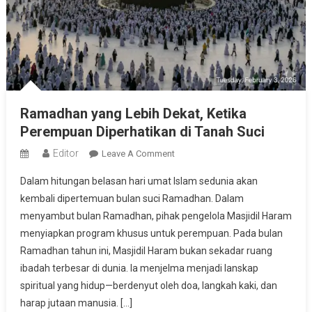
Ramadhan yang Lebih Dekat, Ketika
Perempuan Diperhatikan di Tanah Suci
Editor
On
Leave A Comment
Ramadhan
Dalam hitungan belasan hari umat Islam sedunia akan
Yang
kembali dipertemuan bulan suci Ramadhan. Dalam
Lebih
menyambut bulan Ramadhan, pihak pengelola Masjidil Haram
Dekat,
menyiapkan program khusus untuk perempuan. Pada bulan
Ketika
Perempuan
Ramadhan tahun ini, Masjidil Haram bukan sekadar ruang
Diperhatikan
ibadah terbesar di dunia. Ia menjelma menjadi lanskap
Di
spiritual yang hidup—berdenyut oleh doa, langkah kaki, dan
Tanah
harap jutaan manusia. […]