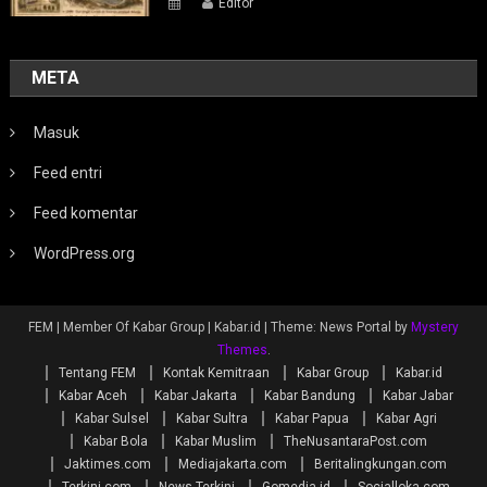
Editor
META
Masuk
Feed entri
Feed komentar
WordPress.org
FEM | Member Of Kabar Group | Kabar.id
|
Theme: News Portal by
Mystery
Themes
.
Tentang FEM
Kontak Kemitraan
Kabar Group
Kabar.id
Kabar Aceh
Kabar Jakarta
Kabar Bandung
Kabar Jabar
Kabar Sulsel
Kabar Sultra
Kabar Papua
Kabar Agri
Kabar Bola
Kabar Muslim
TheNusantaraPost.com
Jaktimes.com
Mediajakarta.com
Beritalingkungan.com