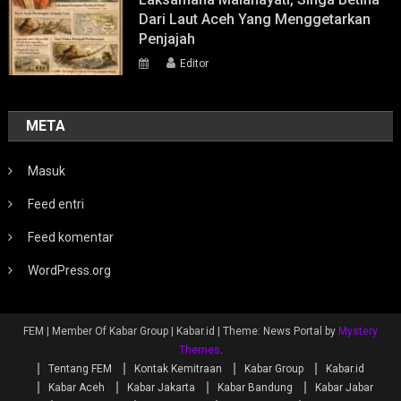
Dari Laut Aceh Yang Menggetarkan
Penjajah
Editor
META
Masuk
Feed entri
Feed komentar
WordPress.org
FEM | Member Of Kabar Group | Kabar.id
|
Theme: News Portal by
Mystery
Themes
.
Tentang FEM
Kontak Kemitraan
Kabar Group
Kabar.id
Kabar Aceh
Kabar Jakarta
Kabar Bandung
Kabar Jabar