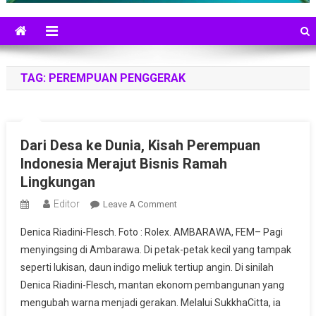
TAG:
PEREMPUAN PENGGERAK
Dari Desa ke Dunia, Kisah Perempuan
Indonesia Merajut Bisnis Ramah
Lingkungan
Editor
On
Leave A Comment
Dari
Denica Riadini-Flesch. Foto : Rolex. AMBARAWA, FEM– Pagi
Desa
menyingsing di Ambarawa. Di petak-petak kecil yang tampak
Ke
seperti lukisan, daun indigo meliuk tertiup angin. Di sinilah
Dunia,
Denica Riadini-Flesch, mantan ekonom pembangunan yang
Kisah
Perempuan
mengubah warna menjadi gerakan. Melalui SukkhaCitta, ia