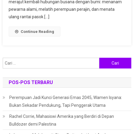
Indonesia
merajut kembali hubungan busana dengan bumi: menanam
Merajut
pewarna alami, melatih perempuan perajin, dan menata
Bisnis
ulang rantai pasok […]
Ramah
Lingkungan
Continue Reading
Cari
untuk:
POS-POS TERBARU
Perempuan Jadi Kunci Generasi Emas 2045, Wamen Isyana:
Bukan Sekadar Pendukung, Tapi Penggerak Utama
Rachel Corrie, Mahasiswi Amerika yang Berdiri di Depan
Bulldozer demi Palestina