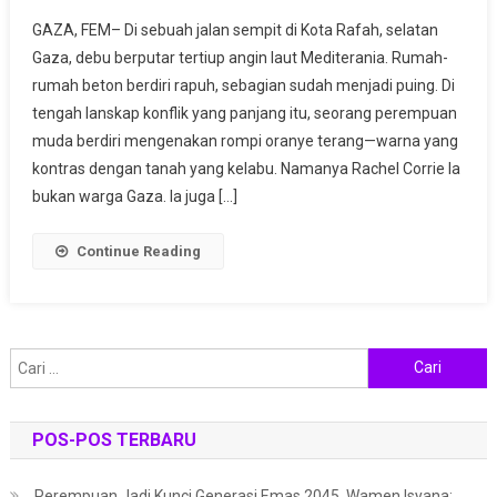
Rachel
GAZA, FEM– Di sebuah jalan sempit di Kota Rafah, selatan
Corrie,
Gaza, debu berputar tertiup angin laut Mediterania. Rumah-
Mahasiswi
rumah beton berdiri rapuh, sebagian sudah menjadi puing. Di
Amerika
tengah lanskap konflik yang panjang itu, seorang perempuan
Yang
Berdiri
muda berdiri mengenakan rompi oranye terang—warna yang
Di
kontras dengan tanah yang kelabu. Namanya Rachel Corrie Ia
Depan
bukan warga Gaza. Ia juga […]
Bulldozer
Demi
Continue Reading
Palestina
Cari
untuk:
POS-POS TERBARU
Perempuan Jadi Kunci Generasi Emas 2045, Wamen Isyana: