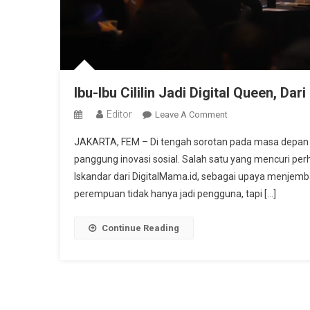
Ibu-Ibu Cililin Jadi Digital Queen, Da
Editor
On
Leave A Comment
Ibu-
JAKARTA, FEM – Di tengah sorotan pada masa depan m
Ibu
panggung inovasi sosial. Salah satu yang mencuri per
Cililin
Iskandar dari DigitalMama.id, sebagai upaya menjembat
Jadi
perempuan tidak hanya jadi pengguna, tapi […]
Digital
Queen,
Dari
Continue Reading
Gaptek
Jadi
Pelaku
Ekonomi
Digital!