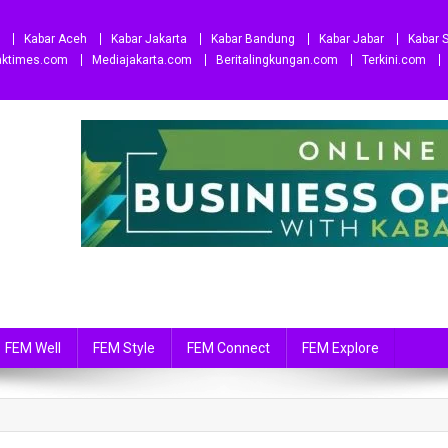
Kabar Aceh
Kabar Jakarta
Kabar Bandung
Kabar Jabar
Kabar S
aktimes.com
Mediajakarta.com
Beritalingkungan.com
Terkini.com
FEM Well
FEM Style
FEM Connect
FEM Explore