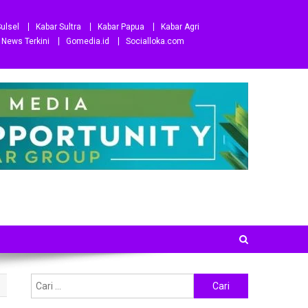
ulsel
Kabar Sultra
Kabar Papua
Kabar Agri
News Terkini
Gomedia.id
Socialloka.com
Cari
untuk: