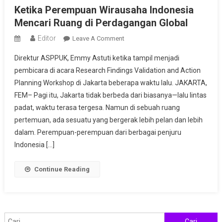
Ketika Perempuan Wirausaha Indonesia
Mencari Ruang di Perdagangan Global
Editor
On
Leave A Comment
Ketika
Direktur ASPPUK, Emmy Astuti ketika tampil menjadi
Perempuan
pembicara di acara Research Findings Validation and Action
Wirausaha
Planning Workshop di Jakarta beberapa waktu lalu. JAKARTA,
Indonesia
FEM– Pagi itu, Jakarta tidak berbeda dari biasanya—lalu lintas
Mencari
Ruang
padat, waktu terasa tergesa. Namun di sebuah ruang
Di
pertemuan, ada sesuatu yang bergerak lebih pelan dan lebih
Perdagangan
dalam. Perempuan-perempuan dari berbagai penjuru
Global
Indonesia […]
Continue Reading
Cari